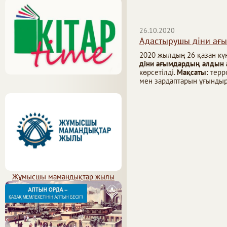
26.10.2020
Адастырушы діни ағ
2020 жылдың 26 қазан күн
діни ағымдардың алдын 
көрсетілді.
Мақсаты:
терро
мен зардаптарын ұғындыр
Жұмысшы мамандықтар жылы