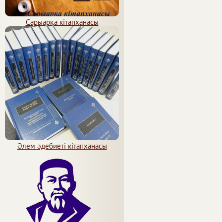
Сарыарқа кітапханасы
Әлем әдебиеті кітапханасы