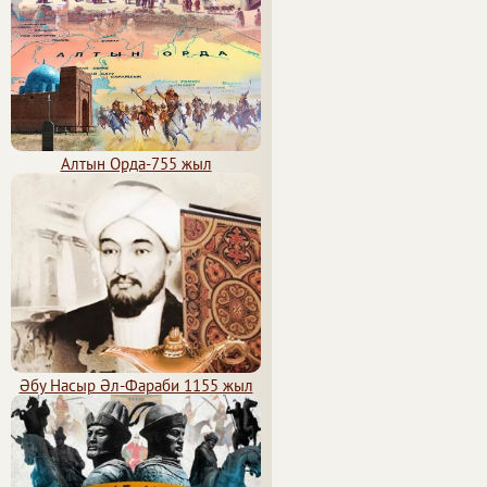
Алтын Орда-755 жыл
Әбу Насыр Әл-Фараби 1155 жыл