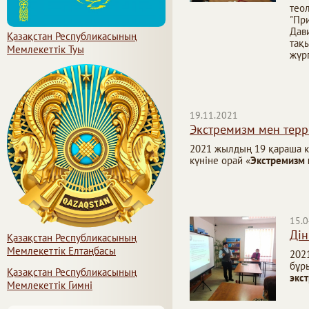
тео
"Пр
Дав
Қазақстан Республикасының
тақ
Мемлекеттiк Туы
жүрг
19.11.2021
Экстремизм мен терр
2021 жылдың 19 қараша к
күніне орай «
Экстремизм 
15.0
Дін
Қазақстан Республикасының
Мемлекеттiк Елтаңбасы
202
бұр
Қазақстан Республикасының
экс
Мемлекеттік Гимні