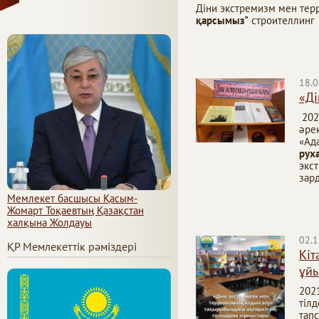
Діни экстремизм мен тер
қарсымыз"
строителлинг
18.0
«Ді
202
әре
«Ад
рух
экст
зар
Мемлекет басшысы Қасым-
Жомарт Тоқаевтың Қазақстан
халқына Жолдауы
02.1
ҚР Мемлекеттік рәміздері
Кіт
ұй
202
тіл
тап