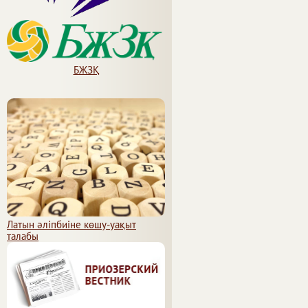
БЖЗҚ
Латын әліпбиіне көшу-уақыт
талабы