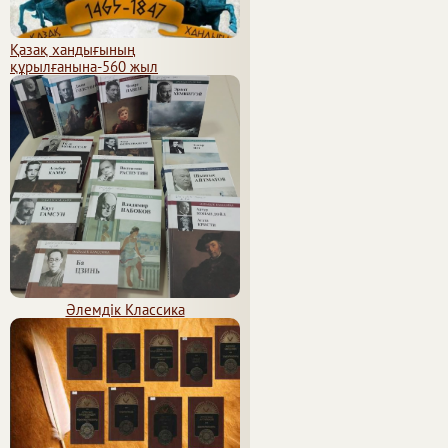
Қазақ хандығының
құрылғанына-560 жыл
Әлемдік Классика