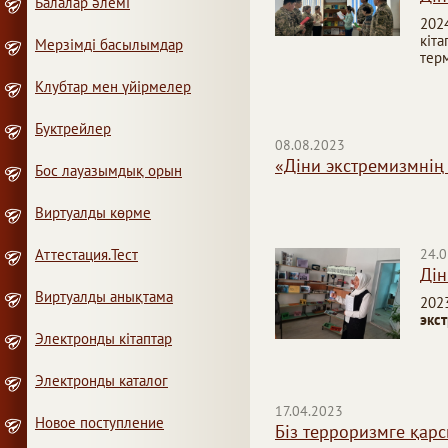
Балалар әлемі
202
кіт
Мерзімді басылымдар
терм
Клубтар мен үйірмелер
Буктрейлер
08.08.2023
«Діни экстремизмнің 
Бос лауазымдық орын
Виртуалды көрме
Аттестация.Тест
24.0
Дін
Виртуалды анықтама
202
экс
Электронды кітаптар
Электронды каталог
17.04.2023
Новое поступление
Біз терроризмге қар