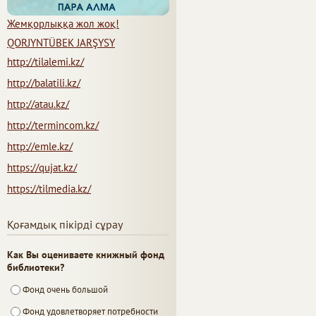
Жемқорлыққа жол жоқ!
QORJYNTÜBEK JARŞYSY
http://tilalemi.kz/
http://balatili.kz/
http://atau.kz/
http://termincom.kz/
http://emle.kz/
https://qujat.kz/
https://tilmedia.kz/
Қоғамдық пікірді сұрау
Как Вы оцениваете книжный фонд
библиотеки?
Фонд очень большой
Фонд удовлетворяет потребности