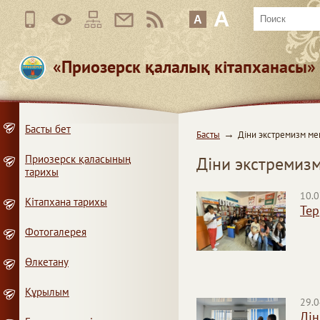
A
A
«Приозерск қалалық кітапханасы
Басты бет
Басты
Діни экстремизм ме
Приозерск қаласының
Діни экстремиз
тарихы
10.0
Кітапхана тарихы
Тер
Фотогалерея
Өлкетану
Құрылым
29.0
Дін