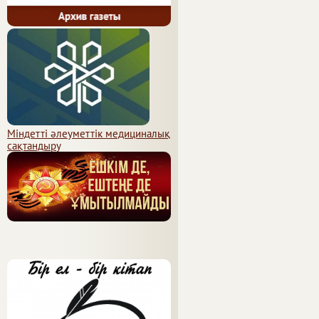
Міндетті әлеуметтік медициналық
сақтандыру