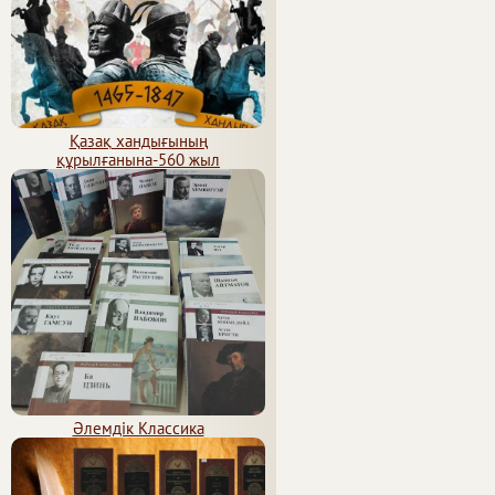
Қазақ хандығының
құрылғанына-560 жыл
Әлемдік Классика