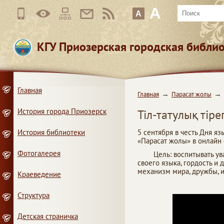
A
A
КГУ Приозерская городская библи
Главная
Главная
Парасат жолы
История города Приозерск
Тіл-татулық тірег
История библиотеки
5 сентября в честь Дня я
«Парасат жолы» в онлайн
Фотогалерея
Цель: воспитывать уваже
своего языка, гордость и 
механизм мира, дружбы, и
Краеведение
Структура
Детская страничка