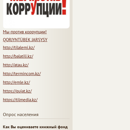
Мы-против коррупции!
QORJYNTÜBEK JARŞYSY
http://tilalemi.kz/
http://balatili.kz/
http://atau.kz/
http://termincom.kz/
http://emle.kz/
https://qujat.kz/
https://tilmedia.kz/
Опрос населения
Как Вы оцениваете книжный фонд