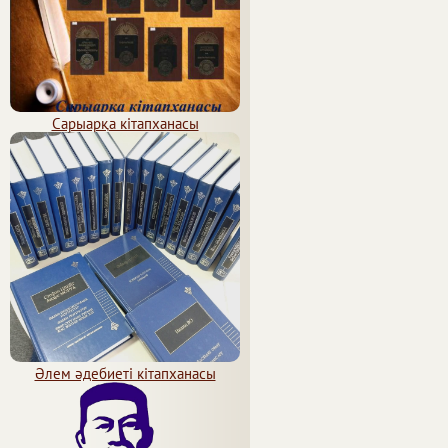
Сарыарқа кітапханасы
Әлем әдебиеті кітапханасы