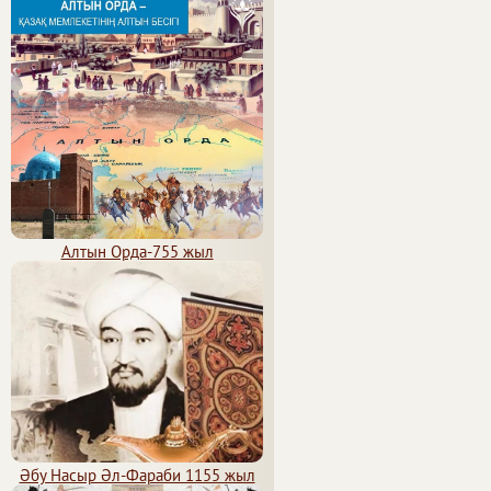
Алтын Орда-755 жыл
Әбу Насыр Әл-Фараби 1155 жыл