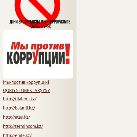
Мы-против коррупции!
QORJYNTÜBEK JARŞYSY
http://tilalemi.kz/
http://balatili.kz/
http://atau.kz/
http://termincom.kz/
http://emle.kz/