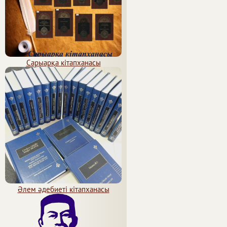
Сарыарқа кітапханасы
Әлем әдебиеті кітапханасы