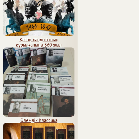
Қазақ хандығының
құрылғанына-560 жыл
Әлемдік Классика