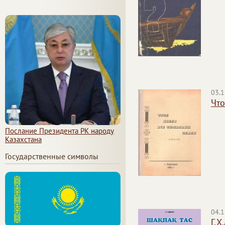
03.1
Что
Послание Президента РК народу
Казахстана
Государственные символы
04.1
Г.Х