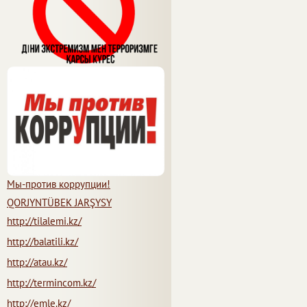
Мы-против коррупции!
QORJYNTÜBEK JARŞYSY
http://tilalemi.kz/
http://balatili.kz/
http://atau.kz/
http://termincom.kz/
http://emle.kz/