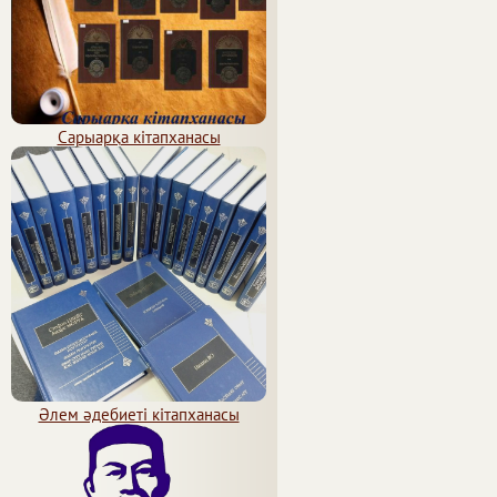
Сарыарқа кітапханасы
Әлем әдебиеті кітапханасы