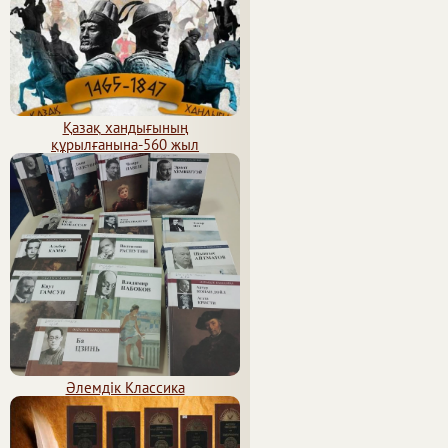
Қазақ хандығының
құрылғанына-560 жыл
Әлемдік Классика