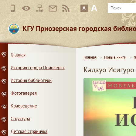
A
A
КГУ Приозерская городская библи
Главная
Главная
Новые книги
Ж
История города Приозерск
Кадзуо Исигуро 
История библиотеки
Фотогалерея
Краеведение
Структура
Детская страничка