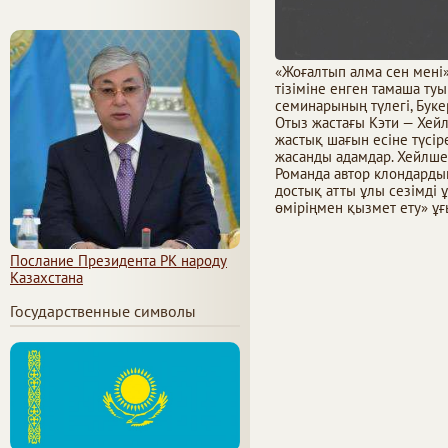
«Жоғалтып алма сен мені
тізіміне енген тамаша ту
семинарының түлегі, Буке
Отыз жастағы Кэти — Хейл
жастық шағын есіне түсір
жасанды адамдар. Хейлше
Романда автор клондардың
достық атты ұлы сезімді 
өміріңмен қызмет ету» ұ
Послание Президента РК народу
Казахстана
Государственные символы