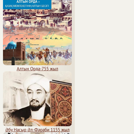
Алтын Орда-755 жыл
Әбу Насыр Әл-Фараби 1155 жыл