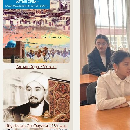
Алтын Орда-755 жыл
Әбу Насыр Әл-Фараби 1155 жыл