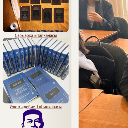
Сарыарқа кітапханасы
Әлем әдебиеті кітапханасы