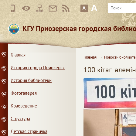
A
A
КГУ Приозерская городская библи
Главная
Главная
Новости библиоте
История города Приозерск
100 кітап әлемі
История библиотеки
Фотогалерея
Краеведение
Структура
Детская страничка