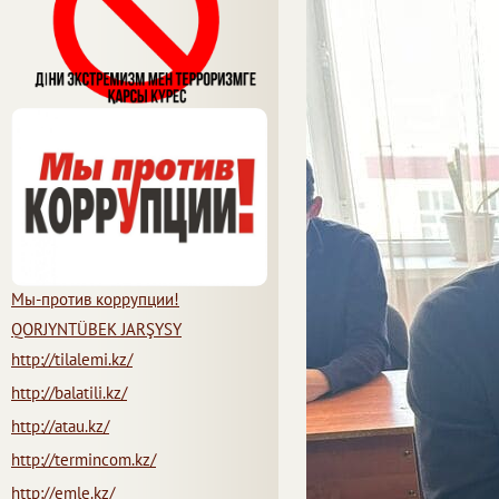
Мы-против коррупции!
QORJYNTÜBEK JARŞYSY
http://tilalemi.kz/
http://balatili.kz/
http://atau.kz/
http://termincom.kz/
http://emle.kz/