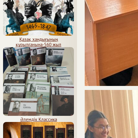
Қазақ хандығының
құрылғанына-560 жыл
Әлемдік Классика