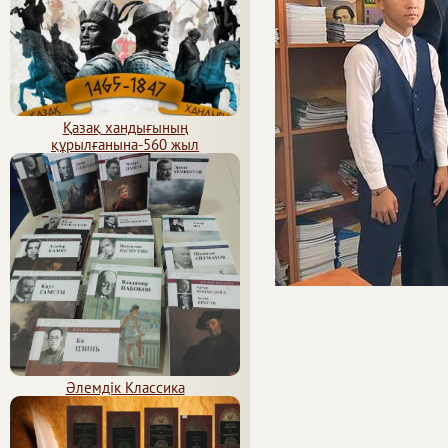
Қазақ хандығының
құрылғанына-560 жыл
Әлемдік Классика