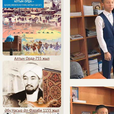
Алтын Орда-755 жыл
Әбу Насыр Әл-Фараби 1155 жыл