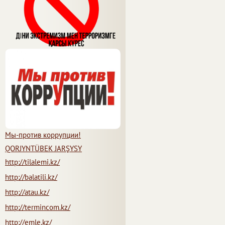
Мы-против коррупции!
QORJYNTÜBEK JARŞYSY
http://tilalemi.kz/
http://balatili.kz/
http://atau.kz/
http://termincom.kz/
http://emle.kz/