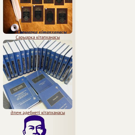
Сарыарқа кітапханасы
Әлем әдебиеті кітапханасы