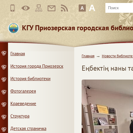
A
A
КГУ Приозерская городская библи
Главная
Главная
Новости библиоте
История города Приозерск
Еңбектің наны тә
История библиотеки
Фотогалерея
Краеведение
Структура
Детская страничка