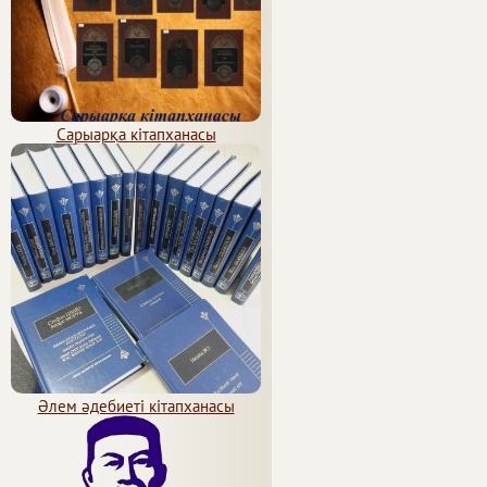
Сарыарқа кітапханасы
Әлем әдебиеті кітапханасы