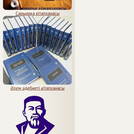
Сарыарқа кітапханасы
Әлем әдебиеті кітапханасы