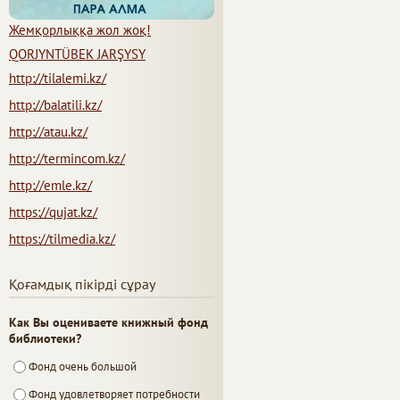
Жемқорлыққа жол жоқ!
QORJYNTÜBEK JARŞYSY
http://tilalemi.kz/
http://balatili.kz/
http://atau.kz/
http://termincom.kz/
http://emle.kz/
https://qujat.kz/
https://tilmedia.kz/
Қоғамдық пікірді сұрау
Как Вы оцениваете книжный фонд
библиотеки?
Фонд очень большой
Фонд удовлетворяет потребности