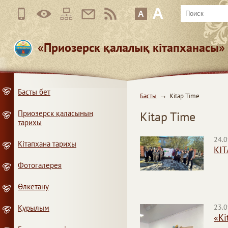
A
A
«Приозерск қалалық кітапханасы
Басты бет
Басты
Kitap Time
Приозерск қаласының
Kitap Time
тарихы
24.0
Кітапхана тарихы
KIT
Фотогалерея
Өлкетану
23.0
Құрылым
«Ki