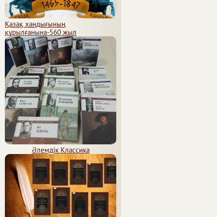
Қазақ хандығының
құрылғанына-560 жыл
Әлемдік Классика