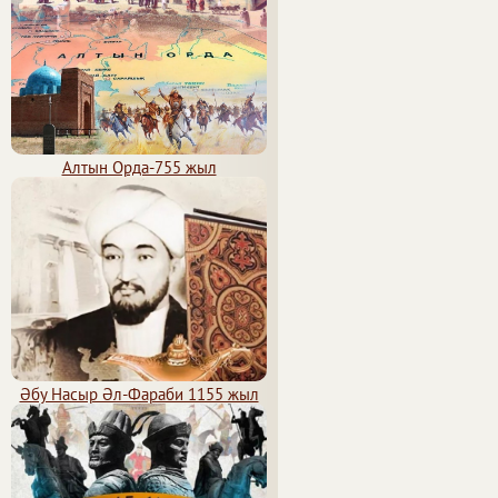
Алтын Орда-755 жыл
Әбу Насыр Әл-Фараби 1155 жыл