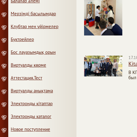
Балалар әлемі
Мерзімді басылымдар
Клубтар мен үйірмелер
Буктрейлер
Бос лауазымдық орын
17.1
Kit
Виртуалды көрме
В К
был
Аттестация.Тест
Виртуалды анықтама
Электронды кітаптар
Электронды каталог
Новое поступление