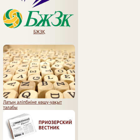
БЖЗҚ
Латын әліпбиіне көшу-уақыт
талабы