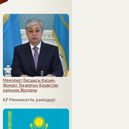
Мемлекет басшысы Қасым-
Жомарт Тоқаевтың Қазақстан
халқына Жолдауы
ҚР Мемлекеттік рәміздері