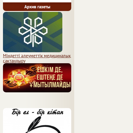
Міндетті әлеуметтік медициналық
сақтандыру