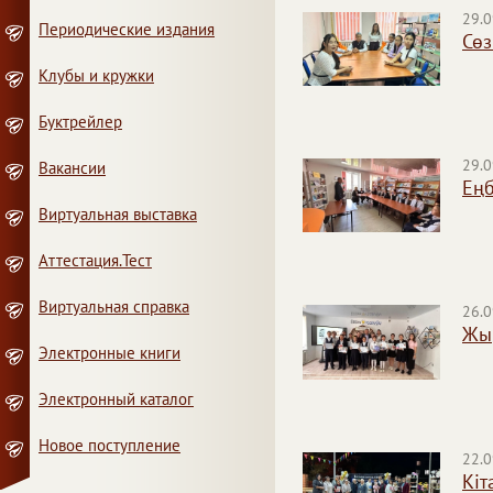
29.0
Периодические издания
Сөз
Клубы и кружки
Буктрейлер
29.0
Вакансии
Еңб
Виртуальная выставка
Аттестация.Тест
Виртуальная справка
26.0
Жы
Электронные книги
Электронный каталог
Новое поступление
22.0
Кіт