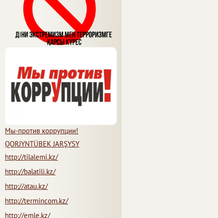
Мы-против коррупции!
QORJYNTÜBEK JARŞYSY
http://tilalemi.kz/
http://balatili.kz/
http://atau.kz/
http://termincom.kz/
http://emle.kz/